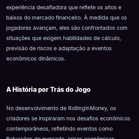
experiência desafiadora que reflete os altos e
baixos do mercado financeiro. À medida que os
jogadores avançam, eles são confrontados com
situações que exigem habilidades de cálculo,
previsão de riscos e adaptação a eventos
econômicos dinâmicos.
A História por Trás do Jogo
No desenvolvimento de RollingInMoney, os
criadores se inspiraram nos desafios econômicos
contemporâneos, refletindo eventos como
flutuações do mercado, crises econômicas