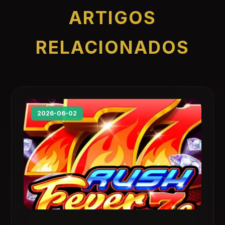
ARTIGOS
RELACIONADOS
2026-06-02