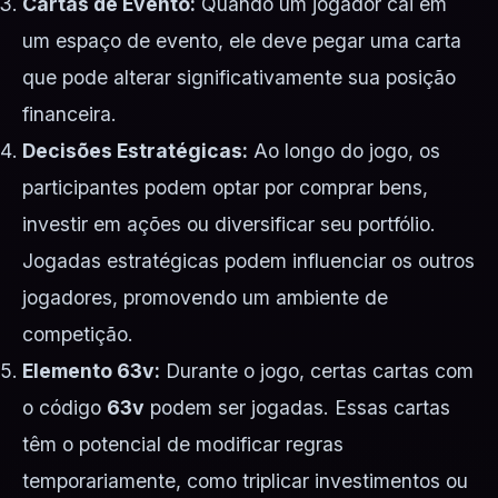
Cartas de Evento:
Quando um jogador cai em
um espaço de evento, ele deve pegar uma carta
que pode alterar significativamente sua posição
financeira.
Decisões Estratégicas:
Ao longo do jogo, os
participantes podem optar por comprar bens,
investir em ações ou diversificar seu portfólio.
Jogadas estratégicas podem influenciar os outros
jogadores, promovendo um ambiente de
competição.
Elemento 63v:
Durante o jogo, certas cartas com
o código
63v
podem ser jogadas. Essas cartas
têm o potencial de modificar regras
temporariamente, como triplicar investimentos ou