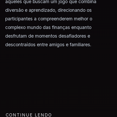
aqueles que buscam um jogo que combina
diversão e aprendizado, direcionando os
participantes a compreenderem melhor o
complexo mundo das finanças enquanto
desfrutam de momentos desafiadores e
descontraídos entre amigos e familiares.
CONTINUE LENDO