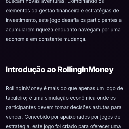
buscam novas aventuras. Combinando os
elementos da gestão financeira e estratégias de
investimento, este jogo desafia os participantes a
acumularem riqueza enquanto navegam por uma
economia em constante mudança.
Introdução ao RollingInMoney
RollingInMoney é mais do que apenas um jogo de
tabuleiro; é uma simulação econômica onde os
participantes devem tomar decisões astutas para
vencer. Concebido por apaixonados por jogos de
estratégia, este jogo foi criado para oferecer uma