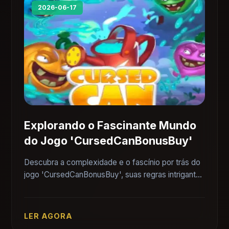
2026-06-17
Explorando o Fascinante Mundo
do Jogo 'CursedCanBonusBuy'
Descubra a complexidade e o fascínio por trás do
jogo 'CursedCanBonusBuy', suas regras intrigantes
e como ele se encaixa no cenário atual.
LER AGORA